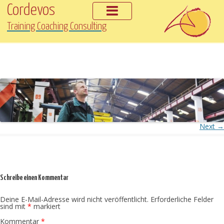
Cordevos
Training Coaching Consulting
Skip
to
content
Header_1100x2142
Published
10. April 2016
at
3056 × 594
in
Unternehmen
.
Next →
Schreibe einen Kommentar
Deine E-Mail-Adresse wird nicht veröffentlicht.
Erforderliche Felder
sind mit
*
markiert
Kommentar
*