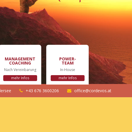
MANAGEMENT
POWER-
COACHING
TEAM
Nach Vereinbarung
In-House
mehr Infos
mehr Infos
lersee
+43 676 3600206
office@cordevos.at