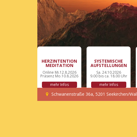
HERZINTENTION
SYSTEMISCHE
MEDITATION
AUFSTELLUNGEN
Online Mi.12.8.2026
Sa. 24.10.2026
Präsenz Mo.10.8.2026
9.00 bis ca. 18.00 Uhr
mehr Infos
mehr Infos
Schwanenstraße 36a, 5201 Seekirchen/Wal