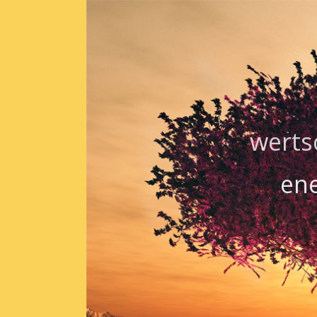
werts
ene